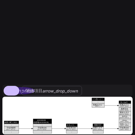
compress
関連項目
arrow_drop_down