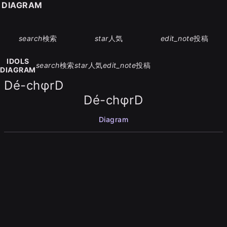
S DIAGRAM
search
検索
star
人気
edit_note
投稿
IDOLS
search
検索
star
人気
edit_note
投稿
DIAGRAM
Dé-chφrD
Dé-chφrD
Diagram