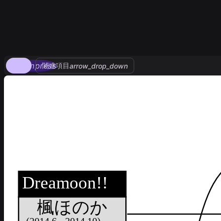
compress
関連項目
arrow_drop_down