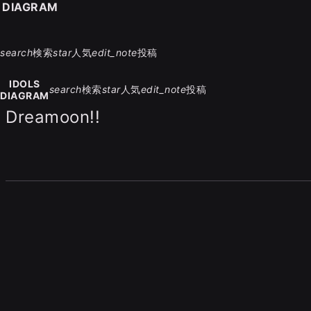
S DIAGRAM
search
検索
star
人気
edit_note
投稿
IDOLS
search
検索
star
人気
edit_note
投稿
DIAGRAM
Dreamoon!!