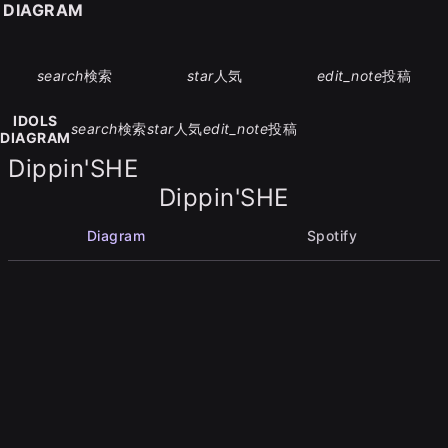
S DIAGRAM
search
検索
star
人気
edit_note
投稿
IDOLS
search
検索
star
人気
edit_note
投稿
DIAGRAM
Dippin'SHE
Dippin'SHE
Diagram
Spotify