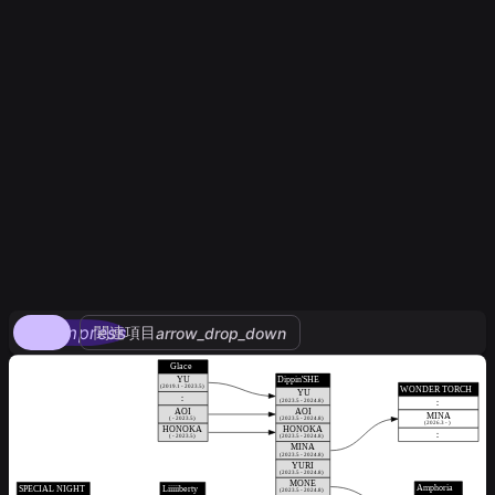
compress
関連項目
arrow_drop_down