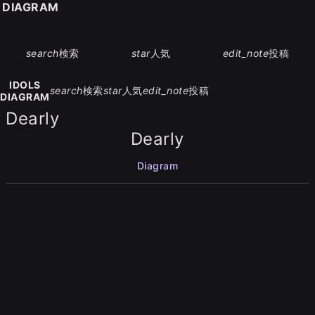
S DIAGRAM
search
検索
star
人気
edit_note
投稿
IDOLS
search
検索
star
人気
edit_note
投稿
DIAGRAM
Dearly
Dearly
Diagram