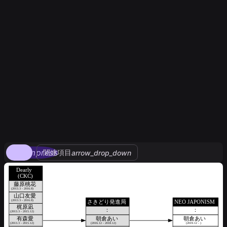
compress
関連項目
arrow_drop_down