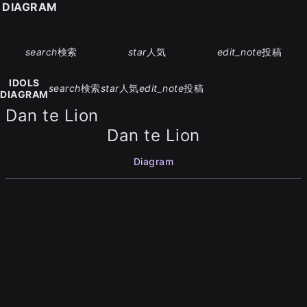
S DIAGRAM
search
検索
star
人気
edit_note
投稿
IDOLS
search
検索
star
人気
edit_note
投稿
DIAGRAM
Dan te Lion
Dan te Lion
Diagram