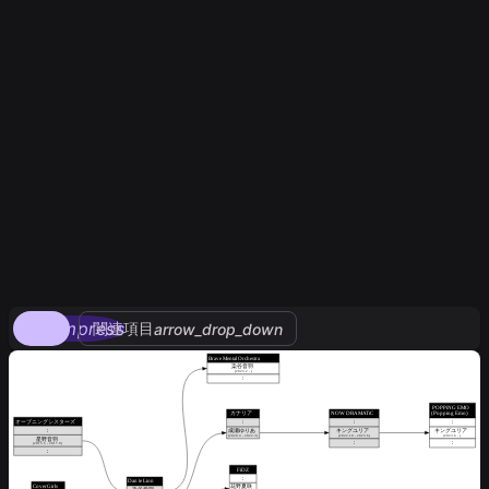
compress
関連項目
arrow_drop_down