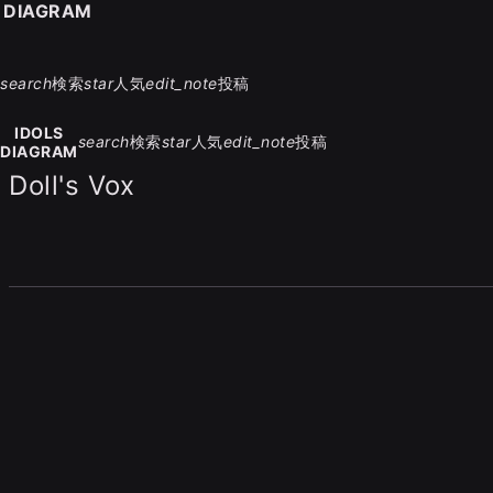
S DIAGRAM
search
検索
star
人気
edit_note
投稿
IDOLS
search
検索
star
人気
edit_note
投稿
DIAGRAM
Doll's Vox