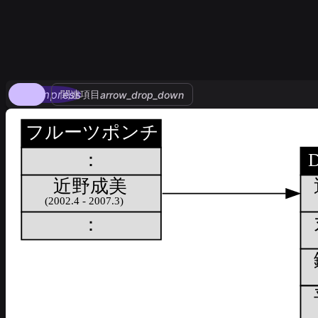
compress
関連項目
arrow_drop_down