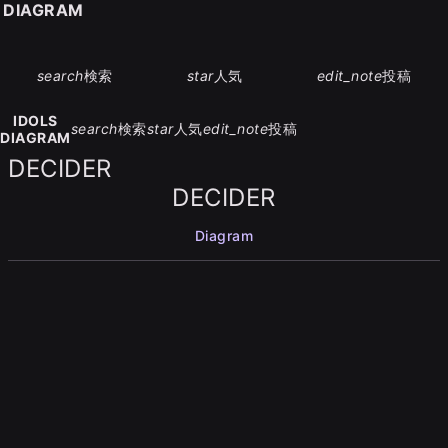
S DIAGRAM
search
検索
star
人気
edit_note
投稿
IDOLS
search
検索
star
人気
edit_note
投稿
DIAGRAM
DECIDER
DECIDER
Diagram