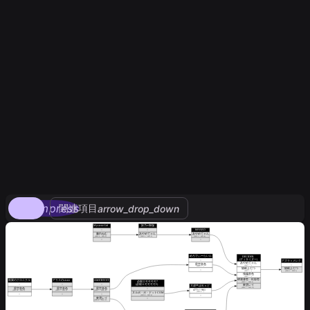
compress
関連項目
arrow_drop_down