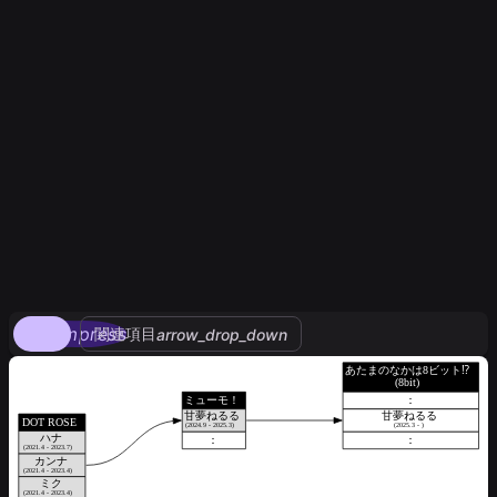
compress
関連項目
arrow_drop_down