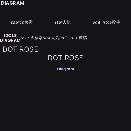
S DIAGRAM
search
検索
star
人気
edit_note
投稿
IDOLS
search
検索
star
人気
edit_note
投稿
DIAGRAM
DOT ROSE
DOT ROSE
Diagram