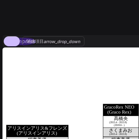
compress
関連項目
arrow_drop_down