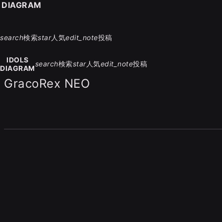
S DIAGRAM
search
検索
star
人気
edit_note
投稿
IDOLS
search
検索
star
人気
edit_note
投稿
DIAGRAM
GracoRex NEO