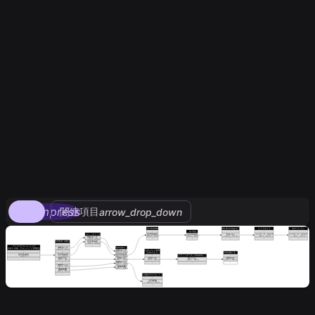
compress
関連項目
arrow_drop_down