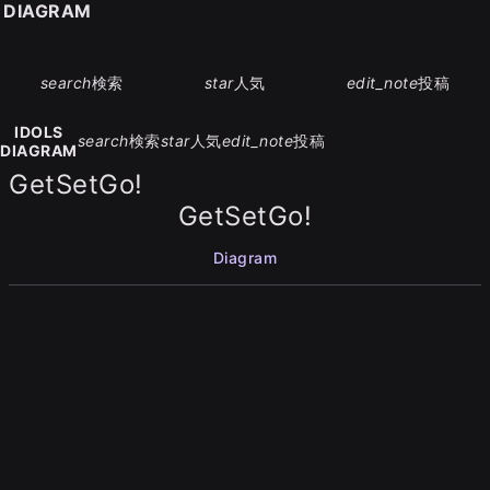
S DIAGRAM
search
検索
star
人気
edit_note
投稿
IDOLS
search
検索
star
人気
edit_note
投稿
DIAGRAM
GetSetGo!
GetSetGo!
Diagram