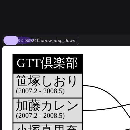
compress
関連項目
arrow_drop_down