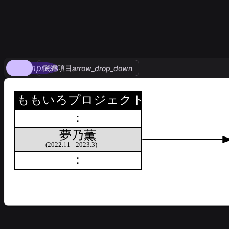
compress
関連項目
arrow_drop_down