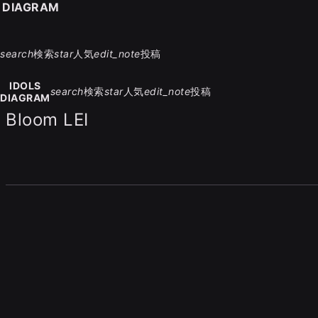
S DIAGRAM
search
検索
star
人気
edit_note
投稿
IDOLS
search
検索
star
人気
edit_note
投稿
DIAGRAM
Bloom LEI