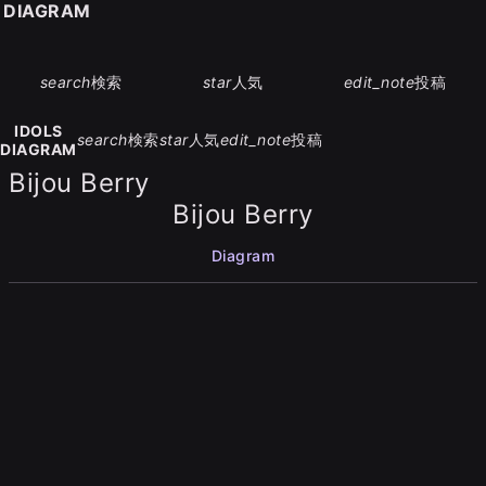
S DIAGRAM
search
検索
star
人気
edit_note
投稿
IDOLS
search
検索
star
人気
edit_note
投稿
DIAGRAM
Bijou Berry
Bijou Berry
Diagram