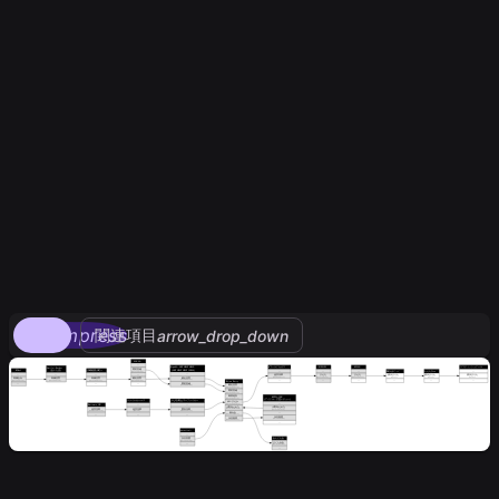
compress
関連項目
arrow_drop_down