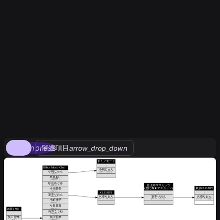
compress
関連項目
arrow_drop_down