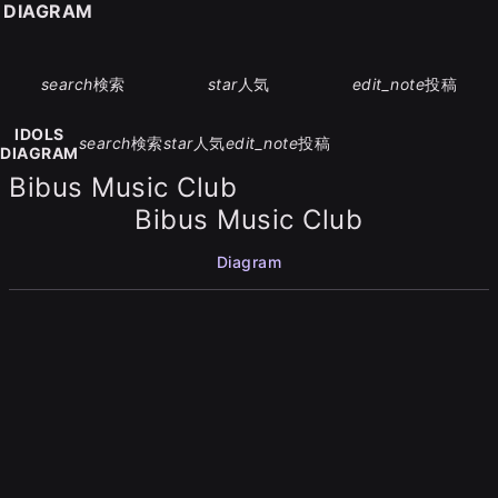
S DIAGRAM
search
検索
star
人気
edit_note
投稿
IDOLS
search
検索
star
人気
edit_note
投稿
DIAGRAM
Bibus Music Club
Bibus Music Club
Diagram