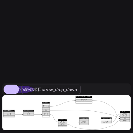
compress
関連項目
arrow_drop_down