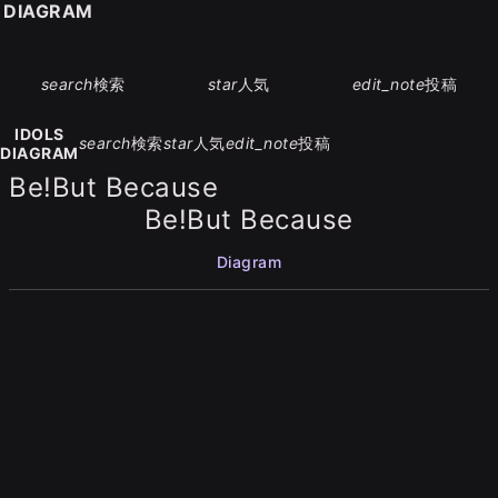
S DIAGRAM
search
検索
star
人気
edit_note
投稿
IDOLS
search
検索
star
人気
edit_note
投稿
DIAGRAM
Be!But Because
Be!But Because
Diagram