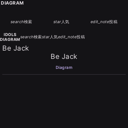
S DIAGRAM
search
検索
star
人気
edit_note
投稿
IDOLS
search
検索
star
人気
edit_note
投稿
DIAGRAM
Be Jack
Be Jack
Diagram