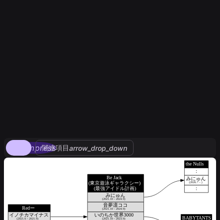
compress
関連項目
arrow_drop_down