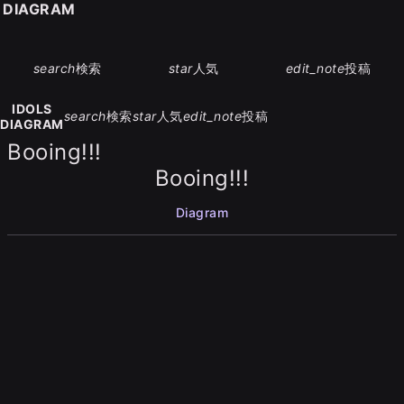
S DIAGRAM
search
検索
star
人気
edit_note
投稿
IDOLS
search
検索
star
人気
edit_note
投稿
DIAGRAM
Booing!!!
Booing!!!
Diagram