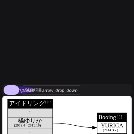
compress
関連項目
arrow_drop_down