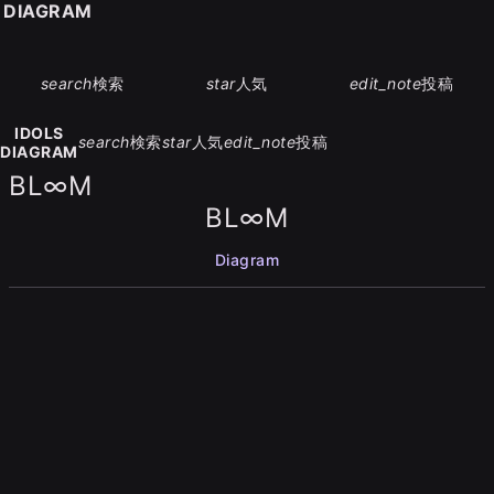
S DIAGRAM
search
検索
star
人気
edit_note
投稿
IDOLS
search
検索
star
人気
edit_note
投稿
DIAGRAM
BL∞M
BL∞M
Diagram