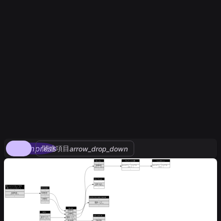
compress
関連項目
arrow_drop_down