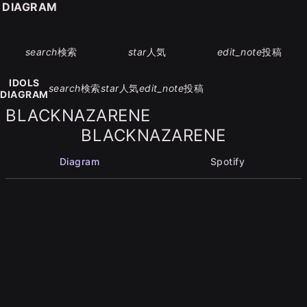
S DIAGRAM
search
検索
star
人気
edit_note
投稿
IDOLS
search
検索
star
人気
edit_note
投稿
DIAGRAM
BLACKNAZARENE
BLACKNAZARENE
Diagram
Spotify