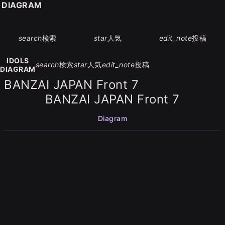
S DIAGRAM
search
検索
star
人気
edit_note
投稿
IDOLS
search
検索
star
人気
edit_note
投稿
DIAGRAM
BANZAI JAPAN Front 7
BANZAI JAPAN Front 7
Diagram