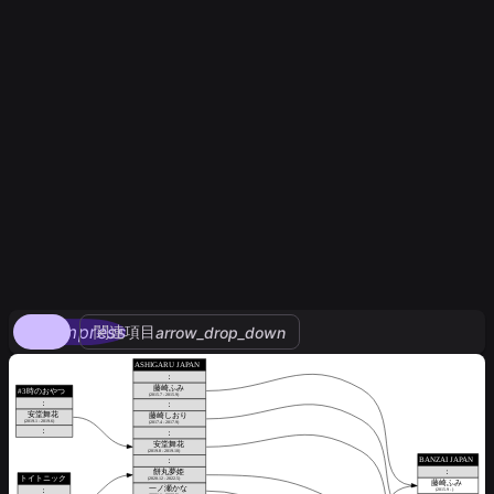
compress
関連項目
arrow_drop_down