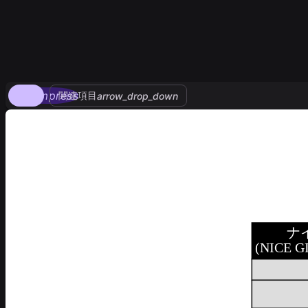
compress
関連項目
arrow_drop_down