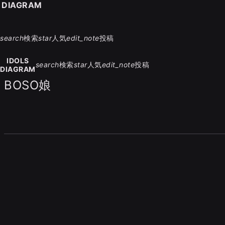
S DIAGRAM
search
検索
star
人気
edit_note
投稿
IDOLS
search
検索
star
人気
edit_note
投稿
DIAGRAM
BOSO娘