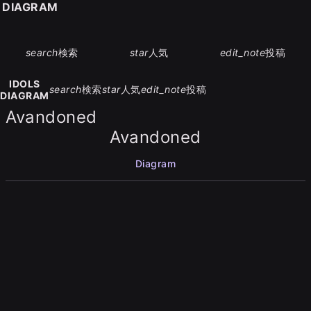
S DIAGRAM
search
検索
star
人気
edit_note
投稿
IDOLS
search
検索
star
人気
edit_note
投稿
DIAGRAM
Avandoned
Avandoned
Diagram