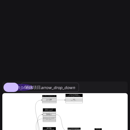
compress
関連項目
arrow_drop_down