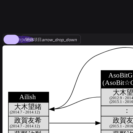
compress
関連項目
arrow_drop_down