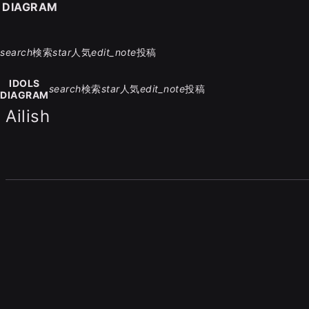
S DIAGRAM
search
検索
star
人気
edit_note
投稿
IDOLS
search
検索
star
人気
edit_note
投稿
DIAGRAM
Ailish