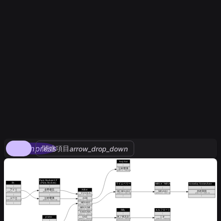
compress
関連項目
arrow_drop_down