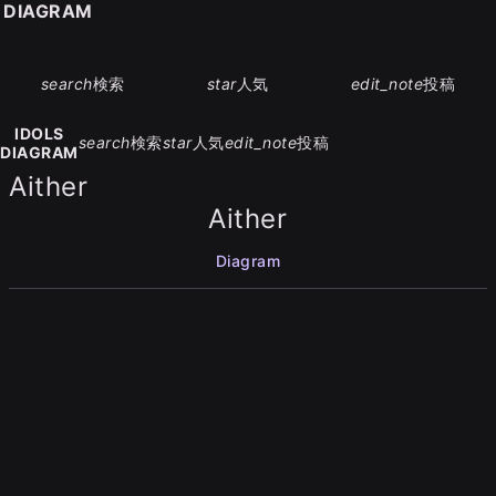
S DIAGRAM
search
検索
star
人気
edit_note
投稿
IDOLS
search
検索
star
人気
edit_note
投稿
DIAGRAM
Aither
Aither
Diagram