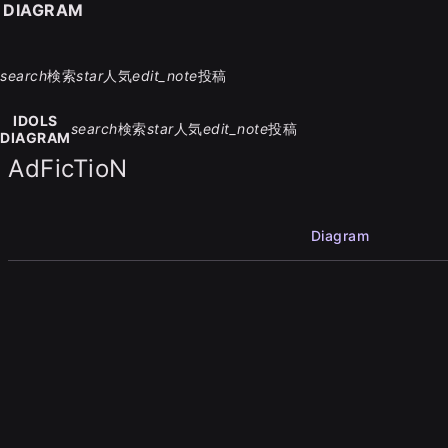
S DIAGRAM
search
検索
star
人気
edit_note
投稿
IDOLS
search
検索
star
人気
edit_note
投稿
DIAGRAM
AdFicTioN
Diagram