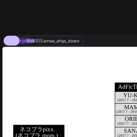
compress
関連項目
arrow_drop_down