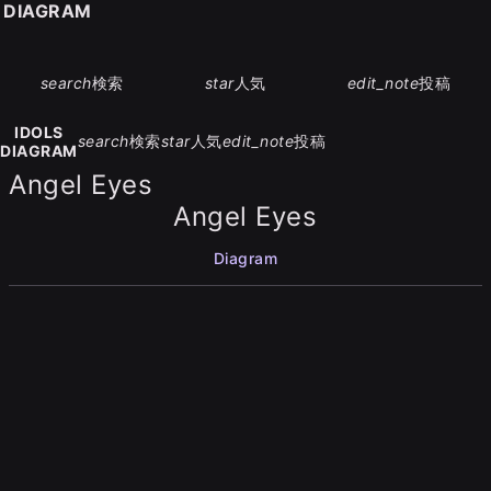
S DIAGRAM
search
検索
star
人気
edit_note
投稿
IDOLS
search
検索
star
人気
edit_note
投稿
DIAGRAM
Angel Eyes
Angel Eyes
Diagram