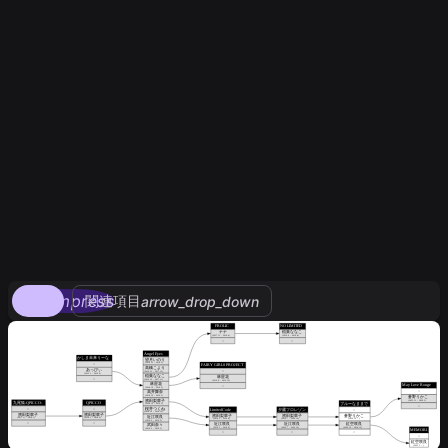
compress
関連項目
arrow_drop_down