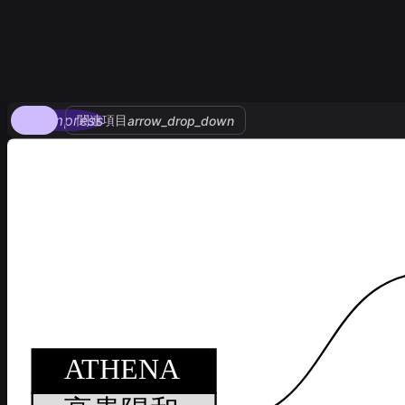
compress
関連項目
arrow_drop_down