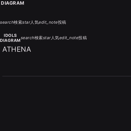
S DIAGRAM
search
検索
star
人気
edit_note
投稿
IDOLS
search
検索
star
人気
edit_note
投稿
DIAGRAM
ATHENA