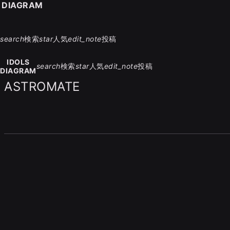
S DIAGRAM
search
検索
star
人気
edit_note
投稿
IDOLS
search
検索
star
人気
edit_note
投稿
DIAGRAM
ASTROMATE