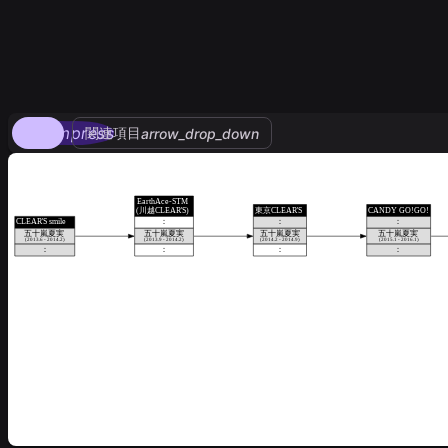
compress
関連項目
arrow_drop_down