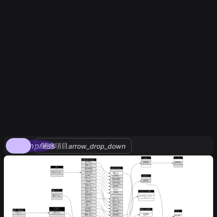
compress
関連項目
arrow_drop_down