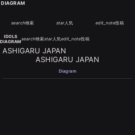
S DIAGRAM
search
検索
star
人気
edit_note
投稿
IDOLS
search
検索
star
人気
edit_note
投稿
DIAGRAM
ASHIGARU JAPAN
ASHIGARU JAPAN
Diagram