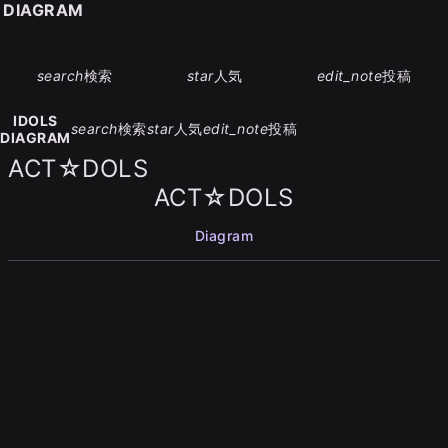
S DIAGRAM
search
検索
star
人気
edit_note
投稿
IDOLS
search
検索
star
人気
edit_note
投稿
DIAGRAM
ACT☆DOLS
ACT☆DOLS
Diagram