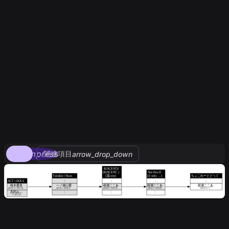
compress
関連項目
arrow_drop_down