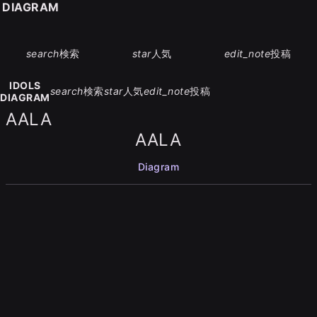
S DIAGRAM
search
検索
star
人気
edit_note
投稿
IDOLS
search
検索
star
人気
edit_note
投稿
DIAGRAM
AALA
AALA
Diagram