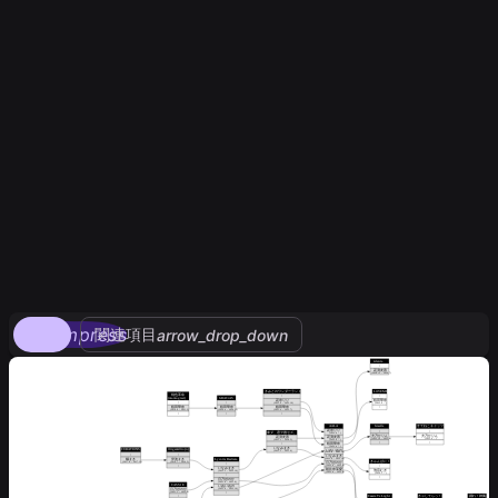
compress
関連項目
arrow_drop_down