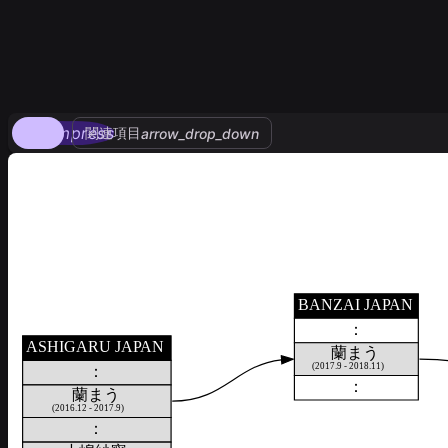
compress
関連項目
arrow_drop_down