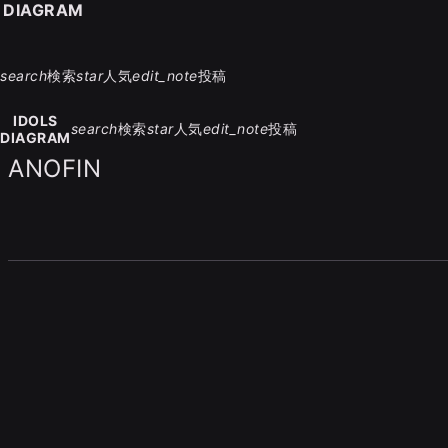
S DIAGRAM
search
検索
star
人気
edit_note
投稿
IDOLS
search
検索
star
人気
edit_note
投稿
DIAGRAM
ANOFIN