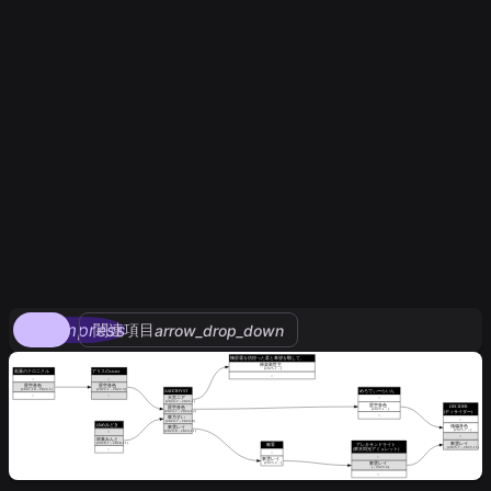
compress
関連項目
arrow_drop_down