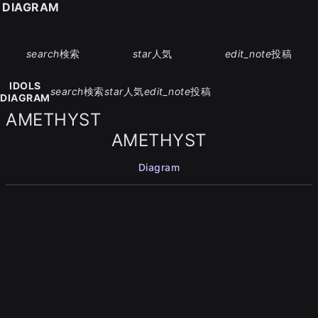
S DIAGRAM
search
検索
star
人気
edit_note
投稿
IDOLS
search
検索
star
人気
edit_note
投稿
DIAGRAM
AMETHYST
AMETHYST
Diagram