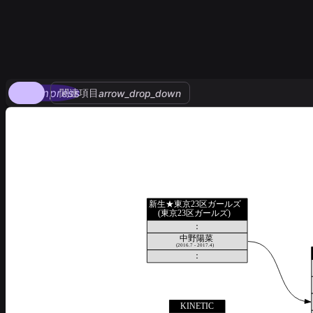
compress
関連項目
arrow_drop_down