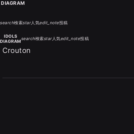
S DIAGRAM
search
検索
star
人気
edit_note
投稿
IDOLS
search
検索
star
人気
edit_note
投稿
DIAGRAM
Crouton