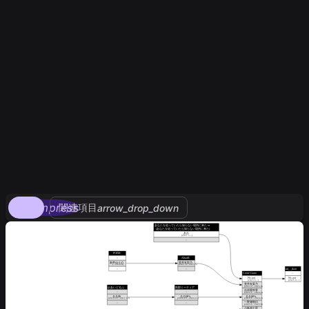
compress
関連項目
arrow_drop_down