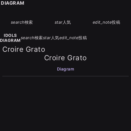
S DIAGRAM
search
検索
star
人気
edit_note
投稿
IDOLS
search
検索
star
人気
edit_note
投稿
DIAGRAM
Croire Grato
Croire Grato
Diagram