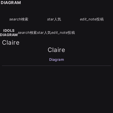
S DIAGRAM
search
検索
star
人気
edit_note
投稿
IDOLS
search
検索
star
人気
edit_note
投稿
DIAGRAM
Claire
Claire
Diagram