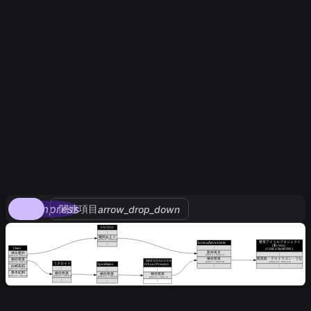
compress
関連項目
arrow_drop_down