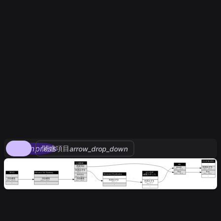
compress
関連項目
arrow_drop_down