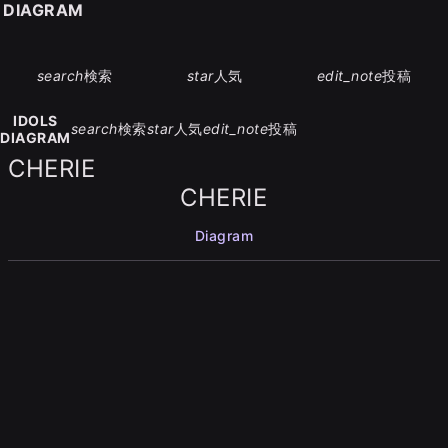
S DIAGRAM
search
検索
star
人気
edit_note
投稿
IDOLS
search
検索
star
人気
edit_note
投稿
DIAGRAM
CHERIE
CHERIE
Diagram