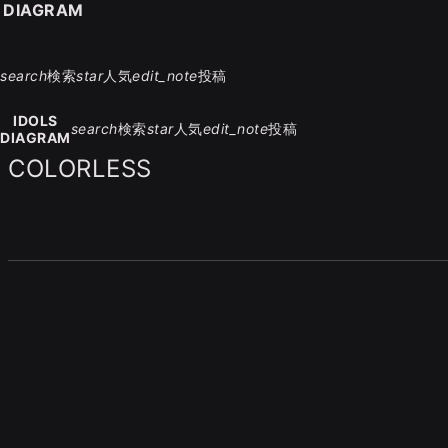
S DIAGRAM
search
検索
star
人気
edit_note
投稿
IDOLS
search
検索
star
人気
edit_note
投稿
DIAGRAM
COLORLESS