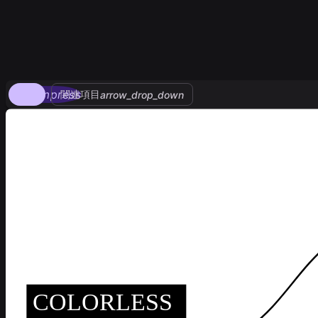
compress
関連項目
arrow_drop_down