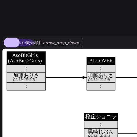
compress
関連項目
arrow_drop_down