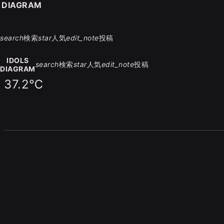
S DIAGRAM
search
検索
star
人気
edit_note
投稿
IDOLS
search
検索
star
人気
edit_note
投稿
DIAGRAM
37.2℃