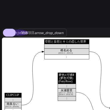
compress
関連項目
arrow_drop_down