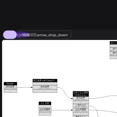
compress
関連項目
arrow_drop_down