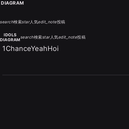
S DIAGRAM
search
検索
star
人気
edit_note
投稿
IDOLS
search
検索
star
人気
edit_note
投稿
DIAGRAM
1ChanceYeahHoi