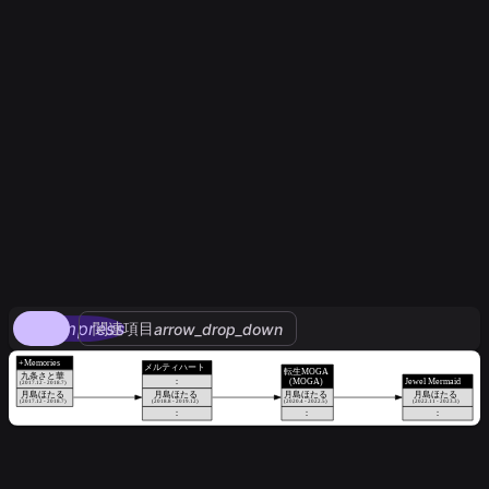
compress
関連項目
arrow_drop_down