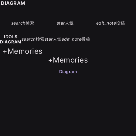
S DIAGRAM
search
検索
star
人気
edit_note
投稿
IDOLS
search
検索
star
人気
edit_note
投稿
DIAGRAM
+Memories
+Memories
Diagram