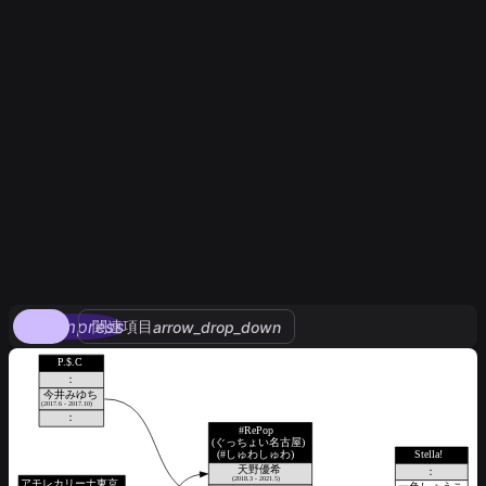
compress
関連項目
arrow_drop_down