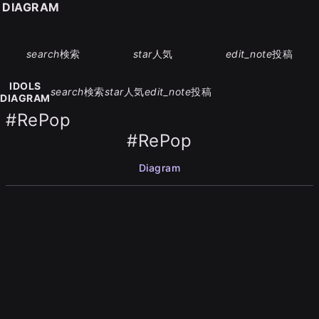
S DIAGRAM
search
検索
star
人気
edit_note
投稿
IDOLS
search
検索
star
人気
edit_note
投稿
DIAGRAM
#RePop
#RePop
Diagram