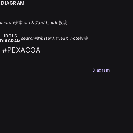
S DIAGRAM
search
検索
star
人気
edit_note
投稿
IDOLS
search
検索
star
人気
edit_note
投稿
DIAGRAM
#PEXACOA
Diagram