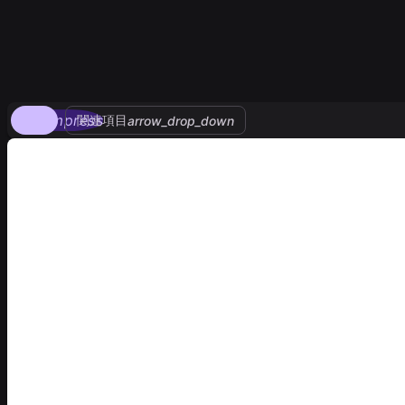
compress
関連項目
arrow_drop_down