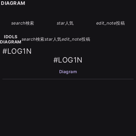
S DIAGRAM
search
検索
star
人気
edit_note
投稿
IDOLS
search
検索
star
人気
edit_note
投稿
DIAGRAM
#LOG1N
#LOG1N
Diagram