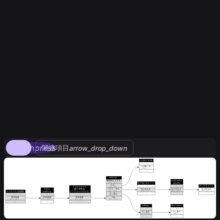
compress
関連項目
arrow_drop_down