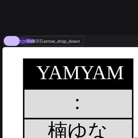
compress
関連項目
arrow_drop_down