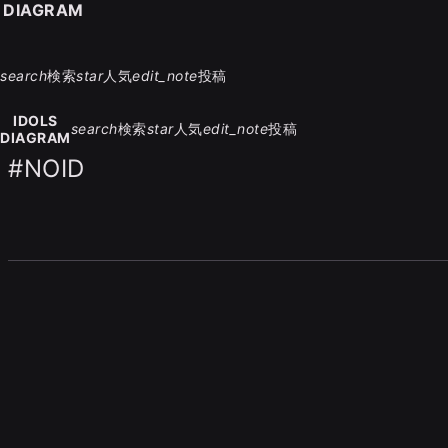
S DIAGRAM
search
検索
star
人気
edit_note
投稿
IDOLS
search
検索
star
人気
edit_note
投稿
DIAGRAM
#NOID