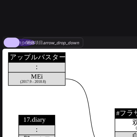
compress
関連項目
arrow_drop_down