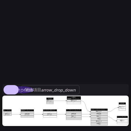
compress
関連項目
arrow_drop_down