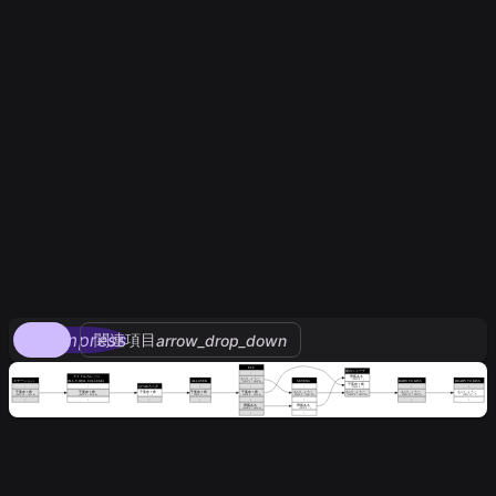
compress
関連項目
arrow_drop_down