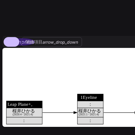
compress
関連項目
arrow_drop_down