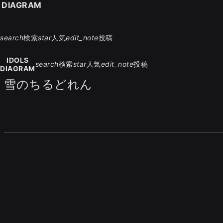
S DIAGRAM
search
検索
star
人気
edit_note
投稿
IDOLS
search
検索
star
人気
edit_note
投稿
DIAGRAM
雪のちるどれん